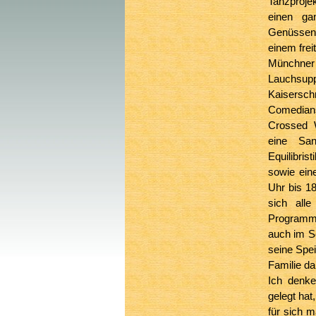
Tanzprojek
einen ga
Genüssen
einem frei
Münchner
Lauchsu
Kaisersch
Comedians
Crossed W
eine Sand
Equilibri
sowie ein
Uhr bis 1
sich all
Programms 
auch im Se
seine Spei
Familie da
Ich denke
gelegt hat
für sich m