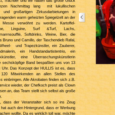
t, Trachtler und wir hatten das große Glück
nzen Nachmittag lang mit lukullischen
 und großartigen Zirkusdarbietungen in
tragenden warm geheizten Spiegelzelt an der
 Messe verwöhnt zu werden. Kartoffel-
ppe, Linguine, Surf &Turf, Lachs,
marrnsoufflé, Softdrinks, Weine, Bier, die
 Bruno und Camillo, der Taschendieb Rafal,
heel- und Trapezkünstler, ein Zauberer,
malerin, ein Handstandartistentrio, ein
stikkünstler, eine Überraschungskünstlerin
e sechsköpfige Band bespaßten uns
von 13
8 Uhr. Das Konzept der HULLIS ist es, dass
e 120 Mitwirkenden an allen Stellen des
einbringen. Alle Akrobaten finden sich z.B.
rvice wieder, der Chefkoch preist als Clown
sen an, das Team stellt sich selbst als große
r.
, dass der Veranstalter sich so ins Zeug
, hat auch den Hintergrund, dass er Werbung
achen wollte. Da es wirklich toll war, möchte