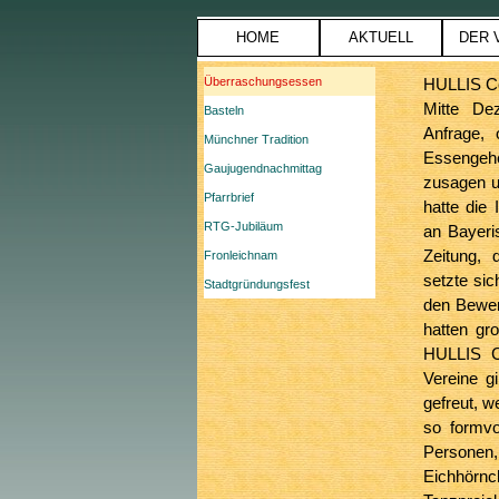
Direkt zum Seiteninhalt
HOME
AKTUELL
DER 
Menü überspringen
Überraschungsessen
HULLIS C
Mitte De
Basteln
Anfrage,
Münchner Tradition
Essengehe
Gaujugendnachmittag
zusagen un
Pfarrbrief
hatte die
RTG-Jubiläum
an Bayeri
Zeitung,
Fronleichnam
setzte sic
Stadtgründungsfest
den Bewer
hatten gr
HULLIS 
Vereine g
gefreut, w
so formvo
Person
Eichhörn