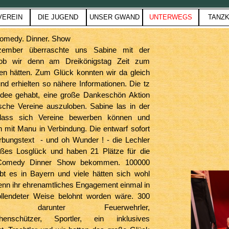
Menü überspringen
VEREIN
DIE JUGEND
UNSER GWAND
UNTERWEGS
TANZK
▼
▼
▼
▼
▼
omedy. Dinner. Show
zember überraschte uns Sabine mit der
 ob wir denn am Dreikönigstag Zeit zum
n hätten. Zum Glück konnten wir da gleich
d erhielten so nähere Informationen. Die tz
 Idee gehabt, eine große Dankeschön Aktion
sche Vereine auszuloben. Sabine las in der
 dass sich Vereine bewerben können und
h mit Manu in Verbindung. Die entwarf sofort
bungstext - und oh Wunder ! - die Lechler
oßes Losglück und haben 21 Plätze für die
Comedy Dinner Show bekommen. 100000
ibt es in Bayern und viele hätten sich wohl
enn ihr ehrenamtliches Engagement einmal in
llendeter Weise belohnt worden wäre. 300
en, darunter Feuerwehrler,
chenschützer, Sportler, ein inklusives