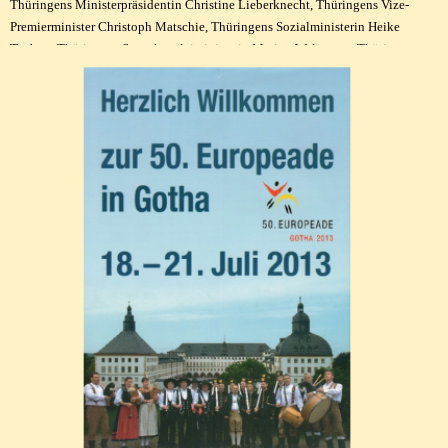
Thüringens Ministerpräsidentin Christine Lieberknecht, Thüringens Vize-
Premierminister Christoph Matschie, Thüringens Sozialministerin Heike
Taubert, Thüringens Staatskanzleiministerin Marion Walsmann, Thüringens
Wirtschaftsstaatssekretär Jochen Staschewski, Thüringens
Ausländerbeauftragte Petra Hess - sie haben alle eines gemeinsam – sie durften
Momente der 50. EUROPEADE miterleben. Die Thüringer Medien und 40
Journalisten aus ganz Europa haben das Festival begleitet, wofür herzlich
Dank gesagt wird. Das MDR-Fernsehen berichtete viermal über Gotha und
einmal in einem 30-minütigen Bericht. Albert Genger, seit 30 Jahren als
Fotograf bei der EUROPEADE dabei, hat insgesamt 9.200 Fotos geschossen,
sein Spitzenergebnis nach drei Jahrzehnten.