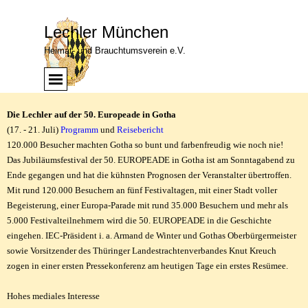
Direkt zum Seiteninhalt
Lechler München
Heimat- und Brauchtumsverein e.V.
Menü überspringen
Menü
Die Lechler auf der 50. Europeade in Gotha
(17. - 21. Juli)
Programm
und
Reisebericht
120.000 Besucher machten Gotha so bunt und farbenfreudig wie noch nie
!
Das Jubiläumsfestival der 50. EUROPEADE in Gotha ist am Sonntagabend zu
Ende gegangen und hat die kühnsten Prognosen der Veranstalter übertroffen.
Mit rund 120.000 Besuchern an fünf Festivaltagen, mit einer Stadt voller
Begeisterung, einer Europa-Parade mit rund 35.000 Besuchern und mehr als
5.000 Festivalteilnehmern wird die 50. EUROPEADE in die Geschichte
eingehen. IEC-Präsident i. a. Armand de Winter und Gothas Oberbürgermeister
sowie Vorsitzender des Thüringer Landestrachtenverbandes Knut Kreuch
zogen in einer ersten Pressekonferenz am heutigen Tage ein erstes Resümee.
Hohes mediales Interesse