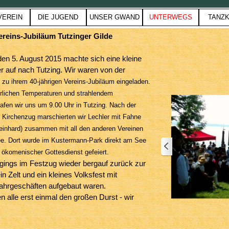
Menü überspringen
VEREIN
DIE JUGEND
UNSER GWAND
UNTERWEGS
TANZK
▼
▼
▼
▼
▼
ereins-Jubiläum Tutzinger Gilde
en 5. August 2015 machte sich eine kleine
r auf nach Tutzing. Wir waren von der
 zu ihrem 40-jährigen Vereins-Jubiläum eingeladen.
lichen Temperaturen und strahlendem
afen wir uns um 9.00 Uhr in Tutzing. Nach der
 Kirchenzug marschierten wir Lechler mit Fahne
einhard) zusammen mit all den anderen Vereinen
e. Dort wurde im Kustermann-Park direkt am See
r ökomenischer Gottesdienst gefeiert.
gings im Festzug wieder bergauf zurück zur
in Zelt und ein kleines Volksfest mit
Fahrgeschäften aufgebaut waren.
en alle erst einmal den großen Durst - wir
 Unser tapferer Fahnenträger Reinhard bekam
 besonderen Applaus und eine Maß Bier