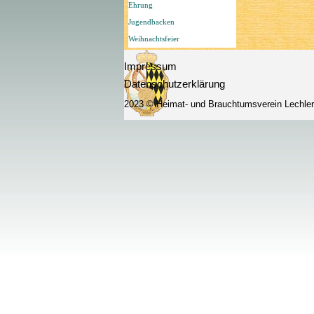
spendiert. Die
Ehrung
Tutzinger Gil
Jugendbacken
des Festes. N
Weihnachtsfeier
Ehrentänzen b
den Hausenste
Impressum
verliehen.
Datenschutzerklärung
Es war ein se
2023 © Heimat- und Brauchtumsverein Lechle
am späteren N
Starnberger 
Zurück zum Seiteninhalt