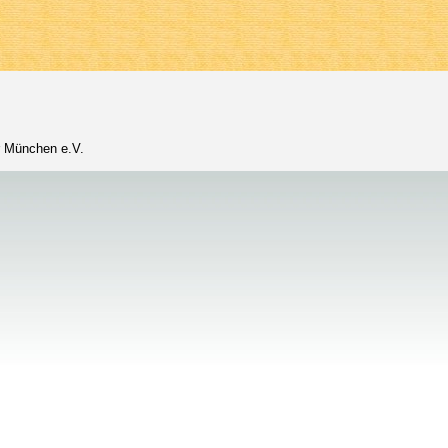
 Traubinger Blaskapelle und die Bläser der
de übernahmen die musikalische Gestaltung
ach den Ansprachen und einigen
ekam die Tutzinger Gilde vom Bürgermeister
in-Kulturpreis der Gemeinde Tutzing
hr schönes Jubiläum, das manche Lechler
r München e.V.
achmittag noch mit einer Abkühlung im
See
ausklingen liesen.