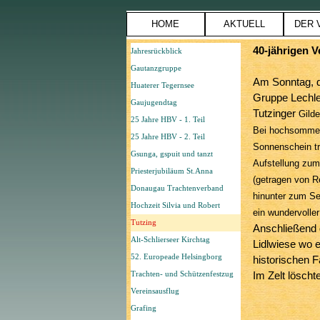
Direkt zum Seiteninhalt
HOME
AKTUELL
DER 
Menü überspringen
40-jährigen V
Jahresrückblick
Gautanzgruppe
Am Sonntag, d
Huaterer Tegernsee
Gruppe Lechle
Gaujugendtag
Tutzinger
Gilde
25 Jahre HBV - 1. Teil
Bei hochsommer
25 Jahre HBV - 2. Teil
Sonnenschein tr
Gsunga, gspuit und tanzt
Aufstellung zum
Priesterjubiläum St.Anna
(getragen von R
Donaugau Trachtenverband
hinunter zum Se
Hochzeit Silvia und Robert
ein wundervolle
Tutzing
Anschließend 
Alt-Schlierseer Kirchtag
Lidlwiese wo e
52. Europeade Helsingborg
historischen 
Trachten- und Schützenfestzug
Im Zelt löscht
hatten 38° C!
Vereinsausflug
von uns einen
Grafing