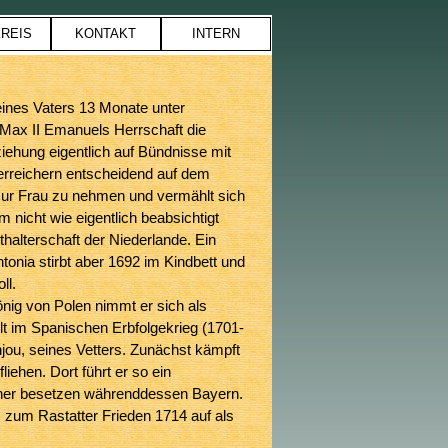
REIS
KONTAKT
INTERN
▼
▼
ines Vaters 13 Monate unter
Max II Emanuels Herrschaft die
iehung eigentlich auf Bündnisse mit
terreichern entscheidend auf dem
 zur Frau zu nehmen und vermählt sich
m nicht wie eigentlich beabsichtigt
thalterschaft der Niederlande. Ein
onia stirbt aber 1692 im Kindbett und
ll.
nig von Polen nimmt er sich als
lt im Spanischen Erbfolgekrieg (1701-
njou, seines Vetters. Zunächst kämpft
iehen. Dort führt er so ein
icher besetzen währenddessen Bayern.
zum Rastatter Frieden 1714 auf als