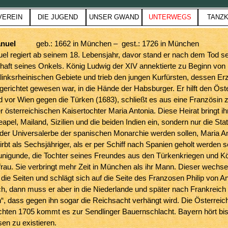
Menü überspringen
VEREIN
DIE JUGEND
UNSER GWAND
UNTERWEGS
TANZK
▼
▼
▼
▼
▼
anuel
geb.: 1662 in München – gest.: 1726 in München
l regiert ab seinem 18. Lebensjahr, davor stand er nach dem Tod se
aft seines Onkels. König Ludwig der XIV annektierte zu Beginn von 
inksrheinischen Gebiete und trieb den jungen Kurfürsten, dessen Erz
gerichtet gewesen war, in die Hände der Habsburger. Er hilft den Ös
d vor Wien gegen die Türken (1683), schließt es aus eine Französin
r österreichischen Kaisertochter Maria Antonia. Diese Heirat bringt ih
apel, Mailand, Sizilien und die beiden Indien ein, sondern nur die Stat
der Universalerbe der spanischen Monarchie werden sollen, Maria Ant
irbt als Sechsjähriger, als er per Schiff nach Spanien geholt werden so
unigunde, die Tochter seines Freundes aus den Türkenkriegen und Kö
rau. Sie verbringt mehr Zeit in München als ihr Mann. Dieser wechse
die Seiten und schlägt sich auf die Seite des Franzosen Philip von A
ich, dann muss er aber in die Niederlande und später nach Frankreich fl
n“, dass gegen ihn sogar die Reichsacht verhängt wird. Die Österre
hten 1705 kommt es zur Sendlinger Bauernschlacht. Bayern hört bis 
n zu existieren.