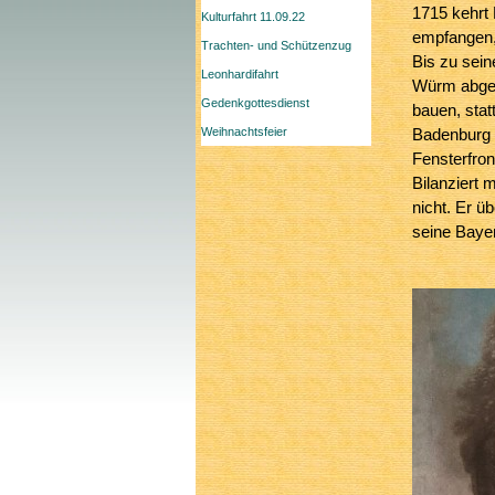
1715 kehrt 
Kulturfahrt 11.09.22
empfangen, 
Trachten- und Schützenzug
Bis zu sein
Leonhardifahrt
Würm abgest
Gedenkgottesdienst
bauen, stat
Weihnachtsfeier
Badenburg b
Fensterfro
Bilanziert 
nicht. Er ü
seine Bayer