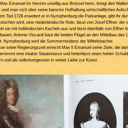
Max Emanuel im Herzen unwillig aus Brüssel heim, bringt den Wallonen
weil man sich über seine barocke Hofhaltung wirtschaftlichen Aufsc
em Tod 1726 erweitert er in Nymphenburg die Parkanlage, gibt ihr du
ochen wird, eine niederländische Note, lässt von Josef Effner, der e
tet sie mit holländischen Kacheln aus und lässt ebenfalls von Effner f
auen. Antonio Viscardi baut die beiden Flügel
an den Mittelbau des L
nt. Nymphenburg wird die Sommerresidenz der Wittelsbacher.
man seine Regierungszeit erreicht Max II Emanuel seine Ziele, die da
bernimmt eine intakte Staatskasse und hinterlässt einen hohen Schulde
n und als selbstvergessen in seiner Liebe zur Kunst.