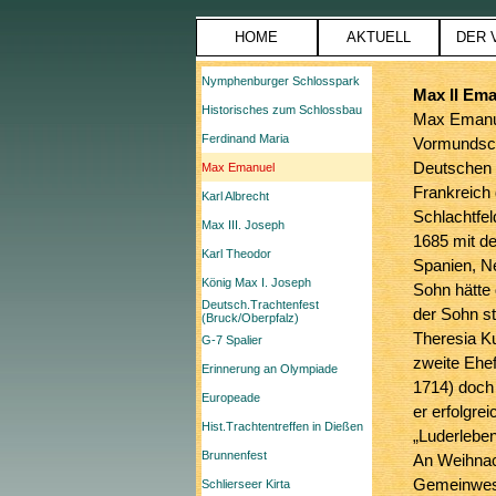
Direkt zum Seiteninhalt
HOME
AKTUELL
DER 
Menü überspringen
Nymphenburger Schlosspark
Max II Em
Historisches zum Schlossbau
Max Emanue
Ferdinand Maria
Vormundsch
Deutschen l
Max Emanuel
Frankreich 
Karl Albrecht
Schlachtfel
Max III. Joseph
1685 mit de
Karl Theodor
Spanien, Ne
König Max I. Joseph
Sohn hätte 
Deutsch.Trachtenfest
der Sohn st
(Bruck/Oberpfalz)
Theresia K
G-7 Spalier
zweite Ehef
Erinnerung an Olympiade
1714) doch 
Europeade
er erfolgre
Hist.Trachtentreffen in Dießen
„Luderlebe
Brunnenfest
An Weihnac
Gemeinwese
Schlierseer Kirta